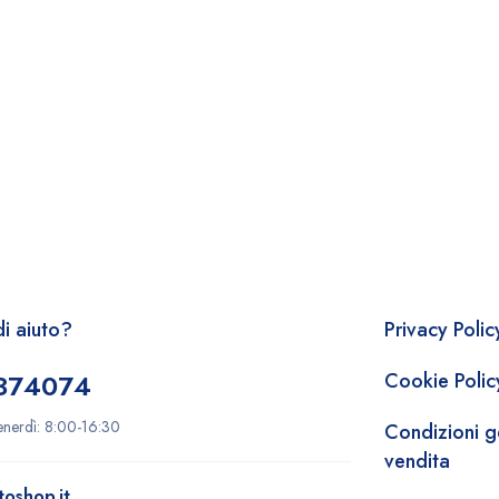
i aiuto?
Privacy Polic
 374074
Cookie Polic
enerdì: 8:00-16:30
Condizioni ge
vendita
toshop.it