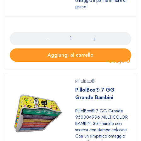
omaggio il pettine in fibra di
grano
Quantità
Aggiungi al carrello
€
15,90
PillolBox®
PillolBox® 7 GG
Grande Bambini
PillolBox® 7 GG Grande
950004996 MULTICOLOR
BAMBINI Settimanale con
scocca con stampe colorate
Con un simpatico omaggio