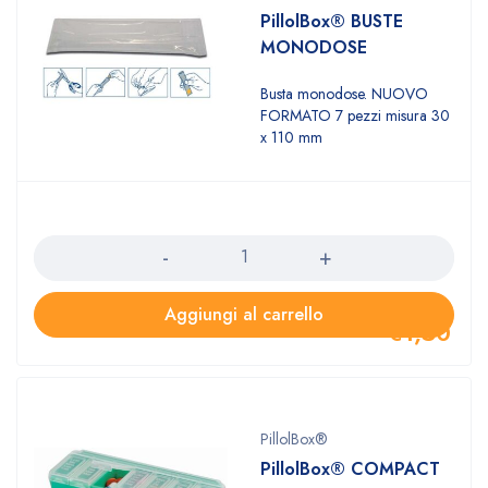
PillolBox® BUSTE
MONODOSE
Busta monodose. NUOVO
FORMATO 7 pezzi misura 30
x 110 mm
Quantità
Aggiungi al carrello
€
1,50
PillolBox®
PillolBox® COMPACT