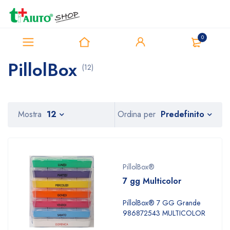
0
Home
Prodotti
PillolBox
PillolBox
(12)
Predefinito
Mostra
12
Ordina per
PillolBox®
7 gg Multicolor
PillolBox® 7 GG Grande
986872543 MULTICOLOR