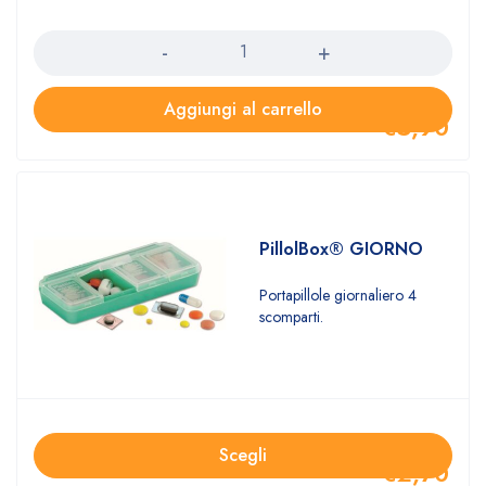
Quantità
Aggiungi al carrello
€
5,90
PillolBox® GIORNO
Portapillole giornaliero 4
scomparti.
Scegli
€
2,70