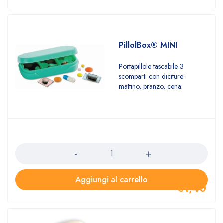
PillolBox® MINI
Portapillole tascabile 3
scomparti con diciture:
mattino, pranzo, cena.
Quantità
Aggiungi al carrello
€
1,40