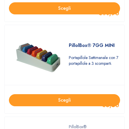
Scegli
€
14,90
PillolBox® 7GG MINI
Portapillole Settimanale con 7
portapillole a 3 scomparti.
Scegli
€
8,50
PillolBox®