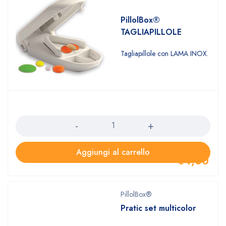
PillolBox®
TAGLIAPILLOLE
Tagliapillole con LAMA INOX.
Quantità
Aggiungi al carrello
€
4,00
PillolBox®
Pratic set multicolor