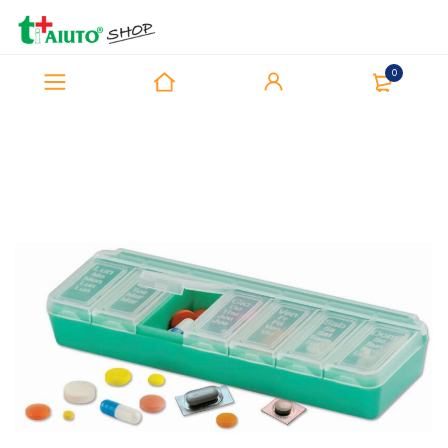
0
Home
Prodotti
PillolBox
PillolBox® COMPACT