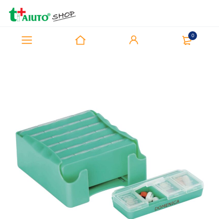
0
Home
Prodotti
PillolBox
PillolBox® 7GG Grande